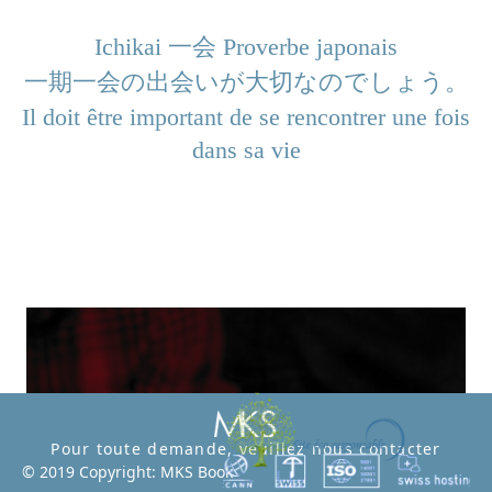
Ichikai 一会 Proverbe japonais
一期一会の出会いが大切なのでしょう。
Il doit être important de se rencontrer une fois
dans sa vie
Pour toute demande, veuillez nous contacter
© 2019 Copyright: MKS Book